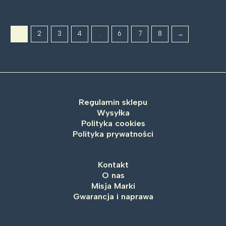
1
2
3
4
…
6
7
8
→
Regulamin sklepu
Wysyłka
Polityka cookies
Polityka prywatności
Kontakt
O nas
Misja Marki
Gwarancja i naprawa