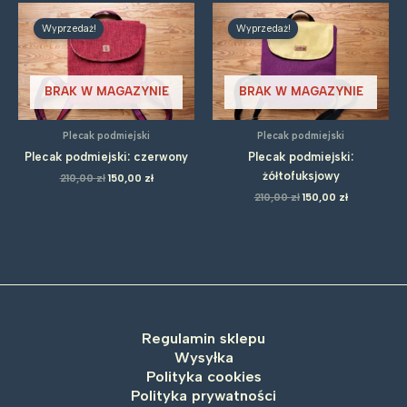
Wyprzedaż!
Wyprzedaż!
BRAK W MAGAZYNIE
BRAK W MAGAZYNIE
Plecak podmiejski
Plecak podmiejski
Plecak podmiejski: czerwony
Plecak podmiejski:
żółtofuksjowy
Pierwotna
Aktualna
210,00
zł
150,00
zł
cena
cena
Pierwotna
Aktualna
210,00
zł
150,00
zł
wynosiła:
wynosi:
cena
cena
210,00 zł.
150,00 zł.
wynosiła:
wynosi:
210,00 zł.
150,00 zł.
Regulamin sklepu
Wysyłka
Polityka cookies
Polityka prywatności