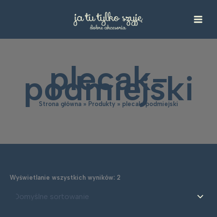
Przejdź
do
treści
plecak-
podmiejski
Strona główna
Produkty
plecak-podmiejski
Wyświetlanie wszystkich wyników: 2