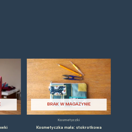
E
BRAK W MAGAZYNIE
Kosmetyczki
awki
Kosmetyczka mała: stokrotkowa