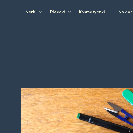
Przejdź
do
Nerki
Plecaki
Kosmetyczki
Na do
treści