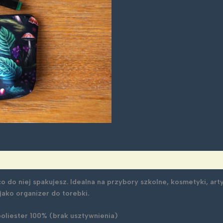
 do niej spakujesz. Idealna na przybory szkolne, kosmetyki, artyk
 jako organizer do torebki.
oliester 100% (brak usztywnienia)