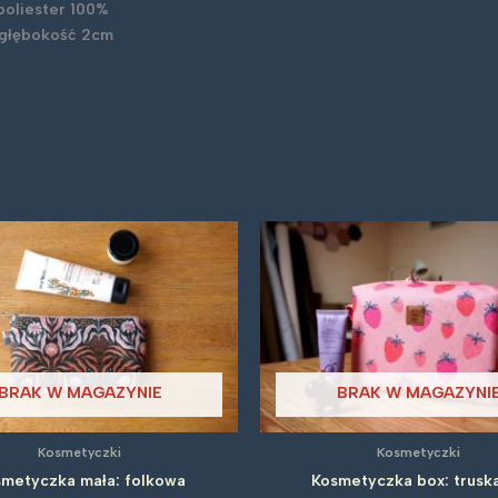
poliester 100%
 głębokość 2cm
BRAK W MAGAZYNIE
BRAK W MAGAZYNI
Kosmetyczki
Kosmetyczki
metyczka mała: folkowa
Kosmetyczka box: trusk