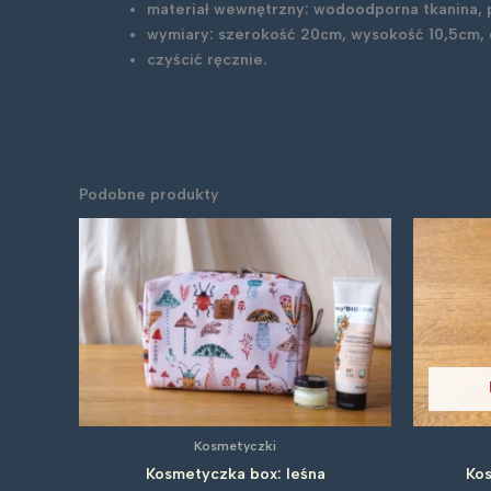
materiał wewnętrzny: wodoodporna tkanina, 
wymiary: szerokość 20cm, wysokość 10,5cm,
czyścić ręcznie.
Podobne produkty
Kosmetyczki
Kosmetyczka box: leśna
Kos