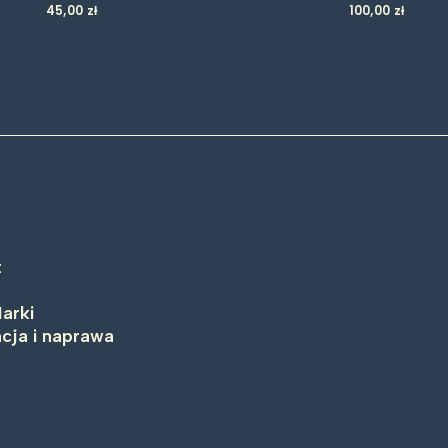
45,00
zł
100,00
zł
t
arki
cja i naprawa