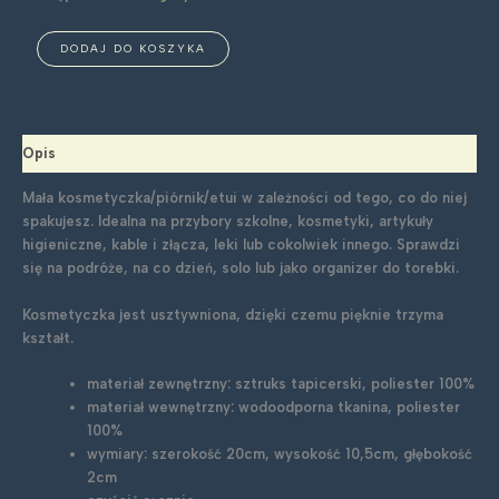
ilość
DODAJ DO KOSZYKA
Kosmetyczka
mała:
ciemnozielona
Opis
Mała kosmetyczka/piórnik/etui w zależności od tego, co do niej
spakujesz. Idealna na przybory szkolne, kosmetyki, artykuły
higieniczne, kable i złącza, leki lub cokolwiek innego. Sprawdzi
się na podróże, na co dzień, solo lub jako organizer do torebki.
Kosmetyczka jest usztywniona, dzięki czemu pięknie trzyma
kształt.
materiał zewnętrzny: sztruks tapicerski, poliester 100%
materiał wewnętrzny: wodoodporna tkanina, poliester
100%
wymiary: szerokość 20cm, wysokość 10,5cm, głębokość
2cm