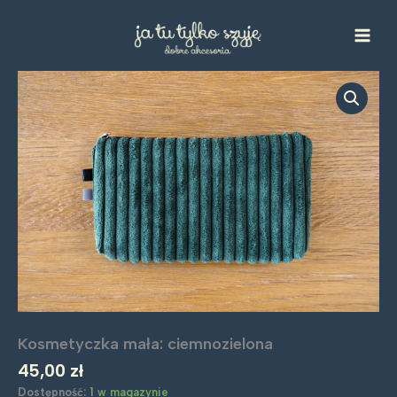
Przejdź
mała:
do
ciemnozielona
treści
Kosmetyczka mała: ciemnozielona
45,00
zł
Dostępność:
1 w magazynie