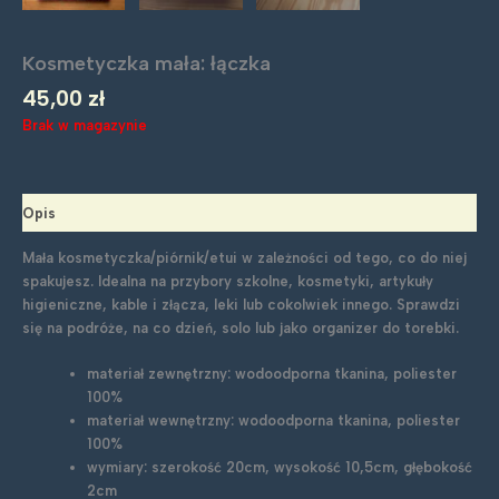
Kosmetyczka mała: łączka
45,00
zł
Brak w magazynie
Opis
Mała kosmetyczka/piórnik/etui w zależności od tego, co do niej
spakujesz. Idealna na przybory szkolne, kosmetyki, artykuły
higieniczne, kable i złącza, leki lub cokolwiek innego. Sprawdzi
się na podróże, na co dzień, solo lub jako organizer do torebki.
materiał zewnętrzny: wodoodporna tkanina, poliester
100%
materiał wewnętrzny: wodoodporna tkanina, poliester
100%
wymiary: szerokość 20cm, wysokość 10,5cm, głębokość
2cm