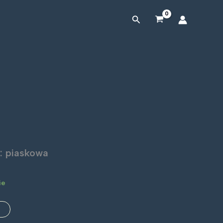
mała:
piaskowa
Szukaj
: piaskowa
ie