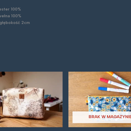
iester 100%
wełna 100%
 głębokość 2cm
BRAK W MAGAZYNI