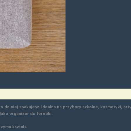
mała:
piaskowa
 do niej spakujesz. Idealna na przybory szkolne, kosmetyki, artyk
 jako organizer do torebki.
zyma kształt.