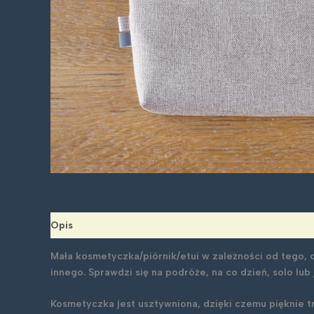
Opis
Mała kosmetyczka/piórnik/etui w zależności od tego, co
innego. Sprawdzi się na podróże, na co dzień, solo lub
Kosmetyczka jest usztywniona, dzięki czemu pięknie tr