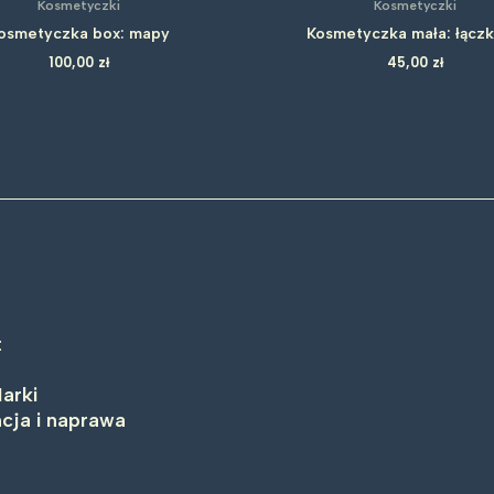
Kosmetyczki
Kosmetyczki
osmetyczka box: mapy
Kosmetyczka mała: łącz
100,00
zł
45,00
zł
t
arki
cja i naprawa