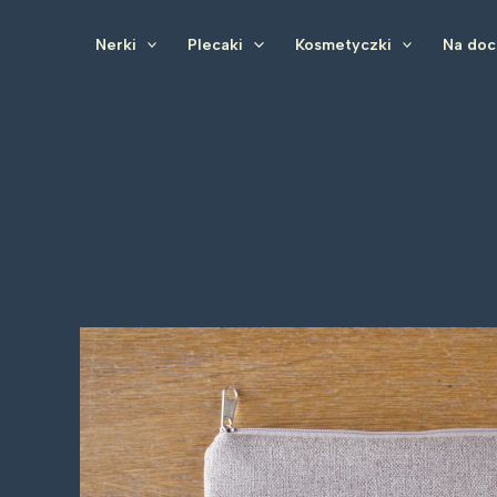
Przejdź
do
Nerki
Plecaki
Kosmetyczki
Na do
treści