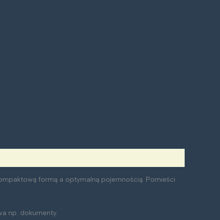
y kompaktową formą a optymalną pojemnością. Pomieści
owa np. dokumenty.