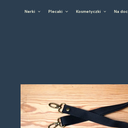
Przejdź
do
Nerki
Plecaki
Kosmetyczki
Na do
treści