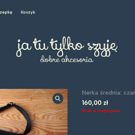
czepkę
Koszyk
Nerka średnia: cza
160,00
zł
Brak w magazynie