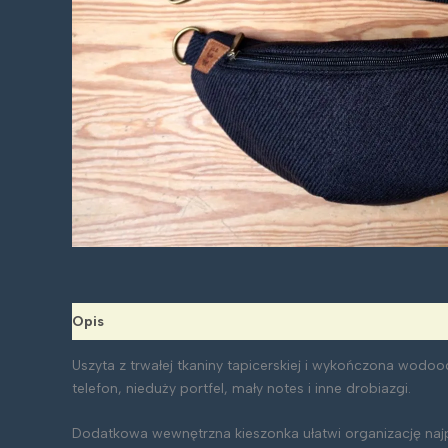
Opis
Uszyta z trwałej tkaniny tapicerskiej i wykończona wo
telefon, nieduży portfel, mały notes i inne drobiazgi.
Dodatkowa wewnętrzna kieszonka ułatwi organizację najpo