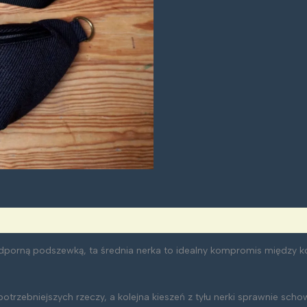
doodporną podszewką, ta średnia nerka to idealny kompromis międz
trzebniejszych rzeczy, a kolejna kieszeń z tyłu nerki sprawnie sch