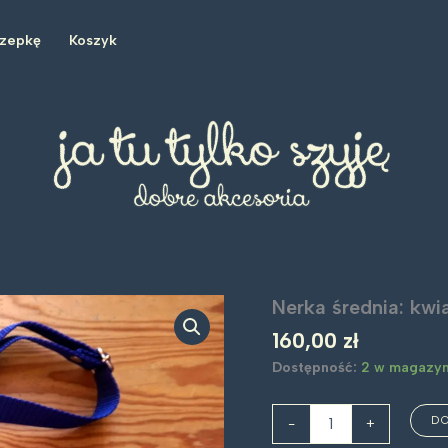
czepkę
Koszyk
Nerka średnia: kw
160,00
zł
Dostępność:
2 w magazyn
ilość
D
-
+
Nerka