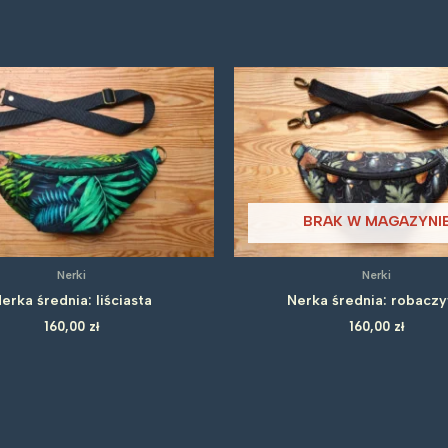
BRAK W MAGAZYNI
Nerki
Nerki
erka średnia: liściasta
Nerka średnia: robacz
160,00
zł
160,00
zł