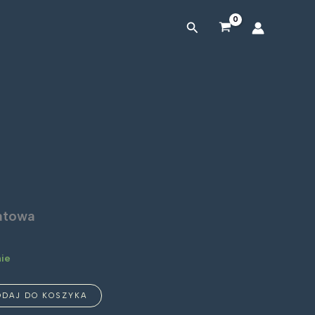
kwiatowa
Szukaj
iatowa
ie
ODAJ DO KOSZYKA