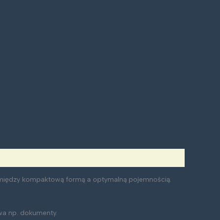
 między kompaktową formą a optymalną pojemnością.
owa np. dokumenty.