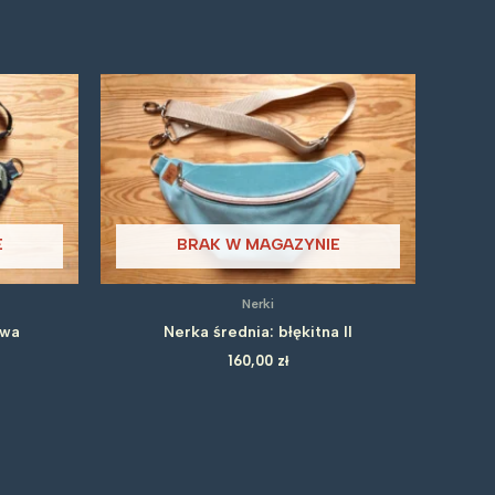
E
BRAK W MAGAZYNIE
Nerki
ywa
Nerka średnia: błękitna II
160,00
zł