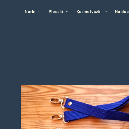
Przejdź
do
Nerki
Plecaki
Kosmetyczki
Na do
treści