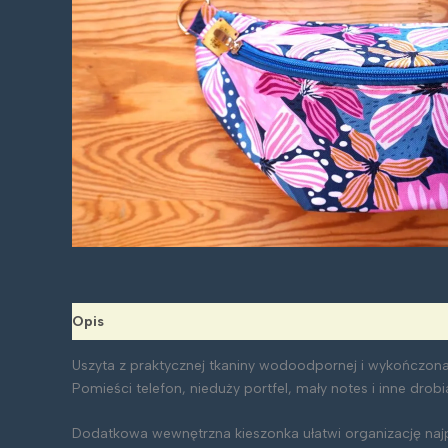
Opis
Uszyta z praktycznej tkaniny wodoodpornej i wykończo
Pomieści telefon, nieduży portfel, mały notes i inne drobi
Dodatkowa wewnętrzna kieszonka ułatwi organizację najpo