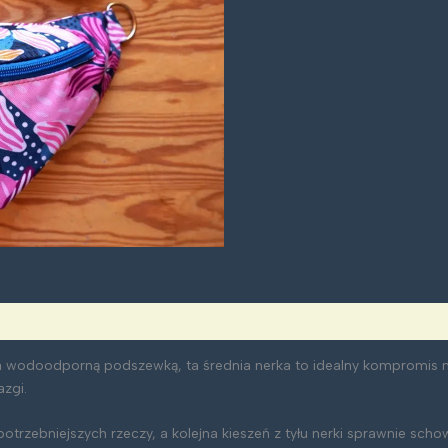
średnia:
kwiatowa
na wodoodporną podszewką, ta średnia nerka to idealny kompromis
azgi.
trzebniejszych rzeczy, a kolejna kieszeń z tyłu nerki sprawnie sch