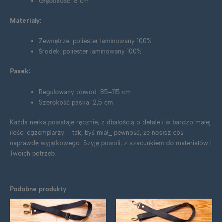
Głębokość: 8 cm
Materiały:
Zewnętrze: poliester laminowany 100%
Środek: poliester laminowany 100%
Pasek:
Regulowany obwód: 85–115 cm
Szerokość paska: 2,5 cm
Każda nerka powstaje ręcznie, z dbałością o detale i w bardzo małej
ilości egzemplarzy – tak, byś miał_ pewność, że nosisz coś
naprawdę wyjątkowego. Szyję powoli, z szacunkiem do materiałów i
Twoich potrzeb.
Podobne produkty