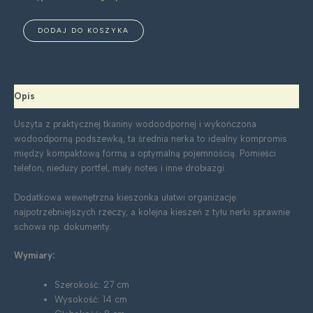
ilość
DODAJ DO KOSZYKA
Nerka
średnia:
motylowa
Opis
Uszyta z praktycznej tkaniny wodoodpornej i wykończona
wodoodporną podszewką, ta średnia nerka to idealny kompromis
między kompaktową formą a optymalną pojemnością. Pomieści
telefon, nieduży portfel, mały notes i inne drobiazgi.
Dodatkowa wewnętrzna kieszonka ułatwi organizację
najpotrzebniejszych rzeczy, a kolejna kieszeń z tyłu nerki sprawnie
schowa np. dokumenty.
Wymiary:
Szerokość: 27 cm
Wysokość: 14 cm