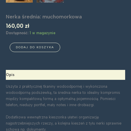
Nerka średnia: muchomorkowa
160,00
zł
Dostępność:
1 w magazynie
ilość
DODAJ DO KOSZYKA
Nerka
średnia:
muchomorkowa
Opis
Uszyta z praktycznej tkaniny wodoodpornej i wykończona
wodoodporną podszewką, ta średnia nerka to idealny kompromis
między kompaktową formą a optymalną pojemnością. Pomieści
telefon, nieduży portfel, mały notes i inne drobiazgi.
Dodatkowa wewnętrzna kieszonka ułatwi organizację
najpotrzebniejszych rzeczy, a kolejna kieszeń z tyłu nerki sprawnie
schowa np. dokumenty.