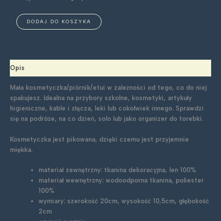
ilość
DODAJ DO KOSZYKA
Kosmetyczka
mała:
ptasia
Opis
Mała kosmetyczka/piórnik/etui w zależności od tego, co do niej
spakujesz. Idealna na przybory szkolne, kosmetyki, artykuły
higieniczne, kable i złącza, leki lub cokolwiek innego. Sprawdzi
się na podróże, na co dzień, solo lub jako organizer do torebki.
Kosmetyczka jest pikowana, dzięki czemu jest przyjemnie
miękka.
materiał zewnętrzny: tkanina dekoracyjna, len 100%
materiał wewnętrzny: wodoodporna tkanina, poliester
100%
wymiary: szerokość 20cm, wysokość 10,5cm, głębokość
2cm