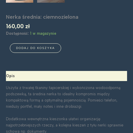
Nerka średnia: ciemnozielona
160,00
zł
Dostępność:
1 w magazynie
ilość
DODAJ DO KOSZYKA
Nerka
średnia:
ciemnozielona
Opis
Uszyta z trwałej tkaniny tapicerskiej i wykończona wodoodporną
podszewką, ta średnia nerka to idealny kompromis między
kompaktową formą a optymalną pojemnością. Pomieści telefon,
nieduży portfel, mały notes i inne drobiazgi.
Dodatkowa wewnętrzna kieszonka ułatwi organizację
najpotrzebniejszych rzeczy, a kolejna kieszeń z tyłu nerki sprawnie
schowa np. dokumenty.